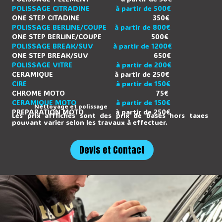
POLISSAGE CITRADINE à partir de 500€
ONE STEP CITADINE 350€
POLISSAGE BERLINE/COUPE à partir de 800€
ONE STEP BERLINE/COUPE 500€
POLISSAGE BREAK/SUV à partir de 1200€
ONE STEP BREAK/SUV 650€
POLISSAGE VITRE à partir de 200€
CERAMIQUE à partir de 250€
CIRE à partir de 150€
CHROME MOTO 75€
CERAMIQUE MOTO à partir de 150€
Nettoyage et polissage
PREPARATION MOTO à partir de 250€
Les prix afffichés sont des prix de bases hors taxes
pouvant varier selon les travaux à effectuer.
Devis et Contact