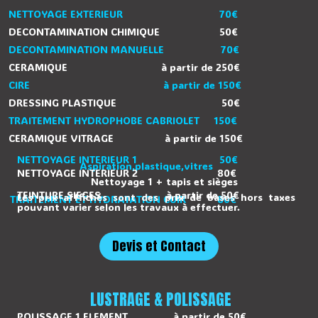
NETTOYAGE EXTERIEUR 70€
DECONTAMINATION CHIMIQUE 50€
DECONTAMINATION MANUELLE 70€
CERAMIQUE à partir de 250€
CIRE à partir de 150€
DRESSING PLASTIQUE 50€
TRAITEMENT HYDROPHOBE CABRIOLET 150€
CERAMIQUE VITRAGE à partir de 150€
NETTOYAGE INTERIEUR 1 50€
Aspiration,plastique,vitres
NETTOYAGE INTERIEUR 2 80€
Nettoyage 1 + tapis et sièges
TEINTURE SIEGES à partir de 50€
Les prix afffichés sont des prix de bases hors taxes
TRAITEMENT ET HYDRATATION CUIR 80€
pouvant varier selon les travaux à effectuer.
Devis et Contact
LUSTRAGE & POLISSAGE
POLISSAGE 1 ELEMENT à partir de 50€