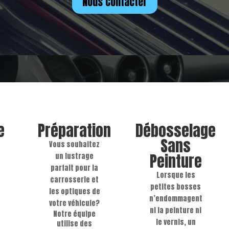
Nous Contacter
e
Préparation
Débosselage
Sans
Vous souhaitez
Peinture
un lustrage
parfait pour la
Lorsque les
carrosserie et
petites bosses
les optiques de
n’endommagent
votre véhicule?
ni la peinture ni
Notre équipe
le vernis, un
utilise des