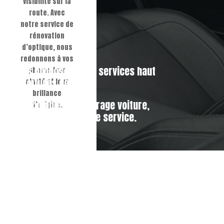
visibilité sur la
route. Avec
notre service de
rénovation
d’optique, nous
redonnons à vos
nie. Nous proposons des services haut
phares leur
 les voitures de luxe.
clarté et leur
brillance
érieur complet, le lustrage voiture,
d’origine.
 notre expertise à votre service.