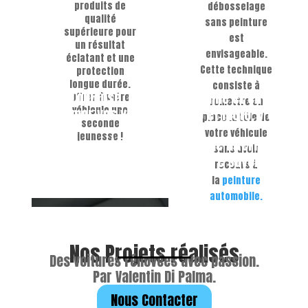
produits de
débosselage
qualité
sans peinture
supérieure pour
est
un résultat
envisageable.
éclatant et une
Cette technique
protection
longue durée.
consiste à
yage voiture à Toulouse, en Haute-Garonne et en Occita
Offrez à votre
remettre en
véhicule une
nir et sublimer vos véhicules auto et moto, y compris
place la tôle de
seconde
votre véhicule
jeunesse !
osselage sans peinture, le nettoyage intérieur et ext
sans avoir
es voiture Toulouse. Nous mettons notre savoir-faire et
recours à
la
peinture
automobile.
Nos Projets réalisés
Des voitures rénovées avec passion.
Par Valentin Di Palma.
Nous Contacter