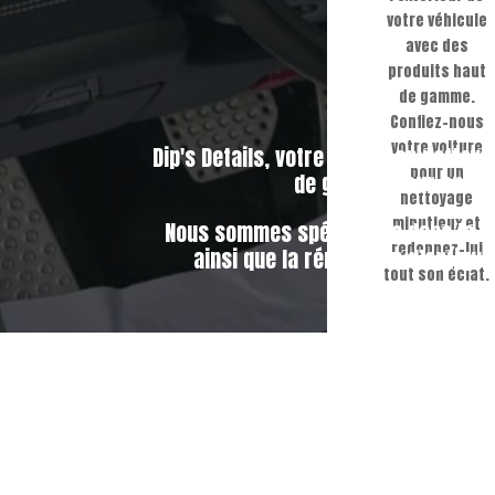
votre véhicule
avec des
produits haut
de gamme.
Confiez-nous
votre voiture
Dip's Details, votre expert en netto
pour un
de gamme pour entrete
nettoyage
minutieux et
Nous sommes spécialisés dans le déb
redonnez-lui
ainsi que la rénovation d’optiqu
tout son éclat.